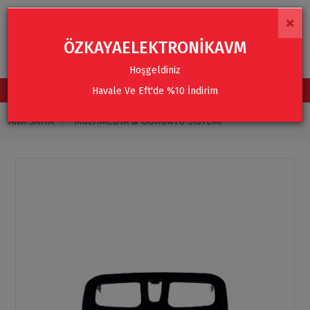
×
ÖZKAYAELEKTRONİKAVM
Hoşgeldiniz
Havale Ve Eft'de %10 İndirim
TÜM KATEGORİLER
ANA SAYFA
MULTIMEDYA & GÖRÜNTÜ SISTEMI