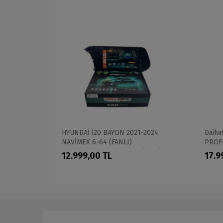
AVİMEX 6-
HYUNDAİ İ20 BAYON 2021-2024
Daiha
L OEM
NAVİMEX 6-64 (FANLI)
PROF
PROFESYONEL OEM MULTİMEDİA
12.999,00 TL
17.9