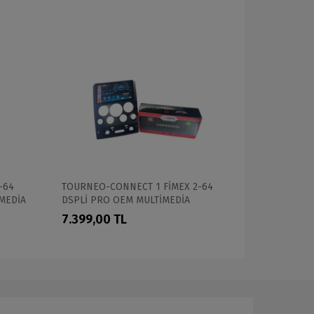
4-64
TOURNEO-CONNECT 1 FİMEX 2-64
FOCUS 2 20
MEDİA
DSPLİ PRO OEM MULTİMEDİA
DSPLİ PRO
7.399,00 TL
7.399,00