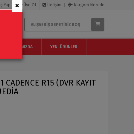
×
iş Yap
Üye Ol
İletişim
Kargom Nerede
ALIŞVERIŞ SEPETINIZ BOŞ
HAKKIMIZDA
YENI ÜRÜNLER
1 CADENCE R15 (DVR KAYIT
MEDİA