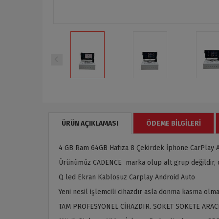
ÜRÜN AÇIKLAMASI
ÖDEME BILGILERI
4 GB Ram 64GB Hafıza 8 Çekirdek İphone CarPlay 
Ürünümüz CADENCE marka olup alt grup değildir, or
Q led Ekran Kablosuz Carplay Android Auto
Yeni nesil işlemcili cihazdır asla donma kasma olma
TAM PROFESYONEL CİHAZDIR. SOKET SOKETE ARAC