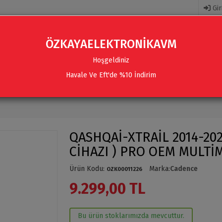
Gir
ÖZKAYAELEKTRONİKAVM
Hoşgeldiniz
Havale Ve Eft'de %10 İndirim
R
AKSESUARLAR
SES SISTEMLERI & AKSESUARLAR
QASHQAİ-XTRAİL 2014-202
CİHAZI ) PRO OEM MULTİ
Ürün Kodu
:
Marka
:
Cadence
OZK00011226
9.299,00 TL
Bu ürün stoklarımızda mevcuttur.