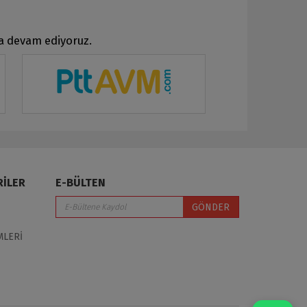
ya devam ediyoruz.
RİLER
E-BÜLTEN
GÖNDER
MLERİ