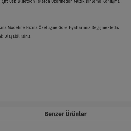
 Çift Usb Bluetooh Telefon Üzerineden Müzik Dinleme Konuşma .
ına Modeline Hızına Özelliğine Göre Fiyatlarımız Değişmektedir.
 Ulaşabilirsiniz.
Benzer Ürünler