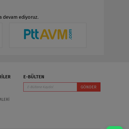
ya devam ediyoruz.
RİLER
E-BÜLTEN
GÖNDER
MLERİ