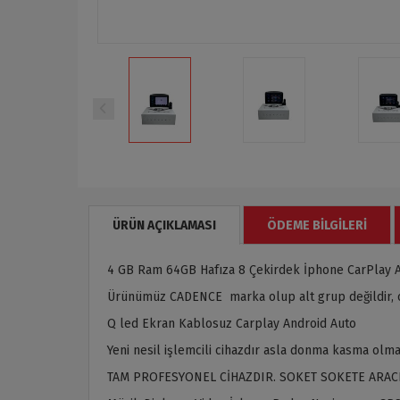
ÜRÜN AÇIKLAMASI
ÖDEME BILGILERI
4 GB Ram 64GB Hafıza 8 Çekirdek İphone CarPlay 
Ürünümüz CADENCE marka olup alt grup değildir, or
Q led Ekran Kablosuz Carplay Android Auto
Yeni nesil işlemcili cihazdır asla donma kasma olma
TAM PROFESYONEL CİHAZDIR. SOKET SOKETE ARAC