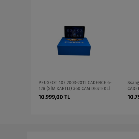
RİON 4-64
PEUGEOT 407 2003-2012 CADENCE 6-
Ssang
MULTİMEDİA
128 (SİM KARTLI) 360 CAM DESTEKLİ
CADEN
PRO OEM MULTİMEDİA
PROF
10.999,00 TL
10.7
OEM 