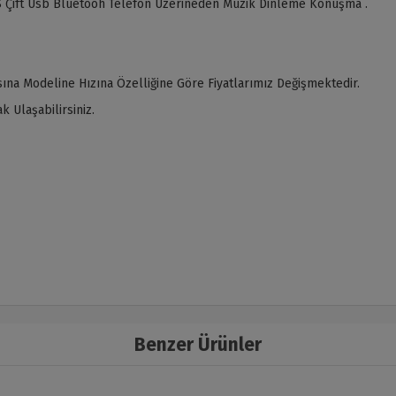
 Çift Usb Bluetooh Telefon Üzerineden Müzik Dinleme Konuşma .
ına Modeline Hızına Özelliğine Göre Fiyatlarımız Değişmektedir.
 Ulaşabilirsiniz.
Benzer Ürünler