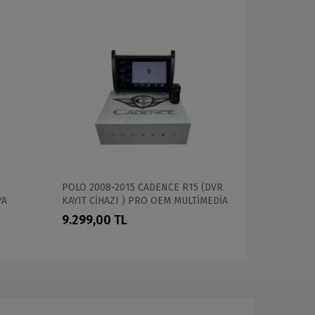
POLO 2008-2015 CADENCE R15 (DVR
Kia Rio 20
YA
KAYIT CİHAZI ) PRO OEM MULTİMEDİA
PROFESYON
9.299,00 TL
17.999,0