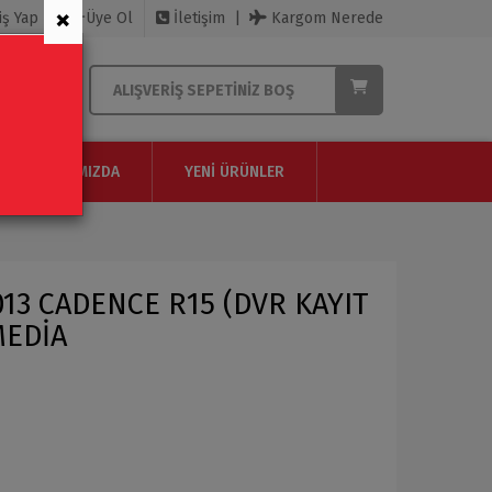
×
iş Yap
Üye Ol
İletişim
Kargom Nerede
ALIŞVERIŞ SEPETINIZ BOŞ
HAKKIMIZDA
YENI ÜRÜNLER
013 CADENCE R15 (DVR KAYIT
MEDİA