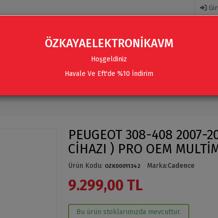
Gir
ÖZKAYAELEKTRONİKAVM
Hoşgeldiniz
Havale Ve Eft'de %10 İndirim
R
AKSESUARLAR
SES SISTEMLERI & AKSESUARLAR
PEUGEOT 308-408 2007-2
CİHAZI ) PRO OEM MULTİ
Ürün Kodu
:
Marka
:
Cadence
OZK00011342
9.299,00 TL
Bu ürün stoklarımızda mevcuttur.