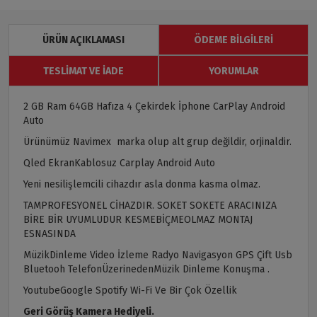
ÜRÜN AÇIKLAMASI
ÖDEME BILGILERI
TESLIMAT VE İADE
YORUMLAR
2 GB Ram 64GB Hafıza 4 Çekirdek İphone CarPlay Android
Auto
Ürünümüz Navimex marka olup alt grup değildir, orjinaldir.
Qled EkranKablosuz Carplay Android Auto
Yeni nesilişlemcili cihazdır asla donma kasma olmaz.
TAMPROFESYONEL CİHAZDIR. SOKET SOKETE ARACINIZA
BİRE BİR UYUMLUDUR KESMEBİÇMEOLMAZ MONTAJ
ESNASINDA
MüzikDinleme Video İzleme Radyo Navigasyon GPS Çift Usb
Bluetooh TelefonÜzerinedenMüzik Dinleme Konuşma .
YoutubeGoogle Spotify Wi-Fi Ve Bir Çok Özellik
Geri Görüş Kamera Hediyeli.