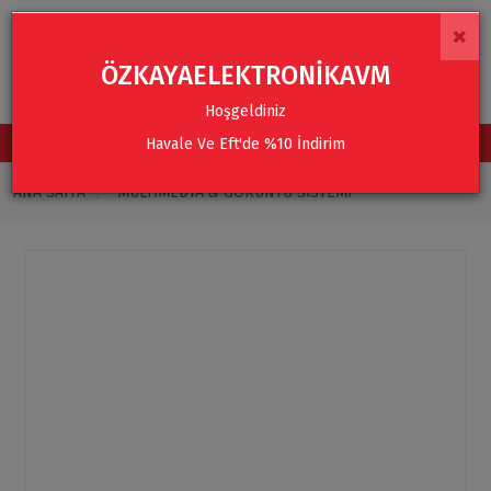
×
ÖZKAYAELEKTRONİKAVM
Hoşgeldiniz
Havale Ve Eft'de %10 İndirim
TÜM KATEGORİLER
ANA SAYFA
MULTIMEDYA & GÖRÜNTÜ SISTEMI