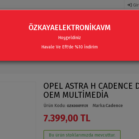
Gir
ÖZKAYAELEKTRONİKAVM
Hoşgeldiniz
Havale Ve Eft'de %10 İndirim
R
AKSESUARLAR
SES SISTEMLERI & AKSESUARLAR
OPEL ASTRA H CADENCE D
OEM MULTİMEDİA
Ürün Kodu
:
Marka
:
Cadence
OZK00011131
7.399,00 TL
Bu ürün stoklarımızda mevcuttur.