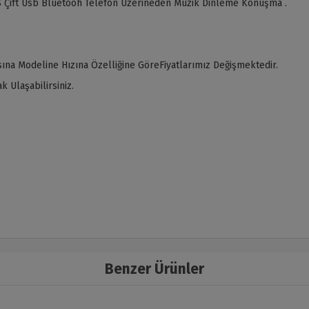
 Çift Usb Bluetooh Telefon Üzerineden Müzik Dinleme Konuşma .
ına Modeline Hızına Özelliğine GöreFiyatlarımız Değişmektedir.
 Ulaşabilirsiniz.
Benzer Ürünler