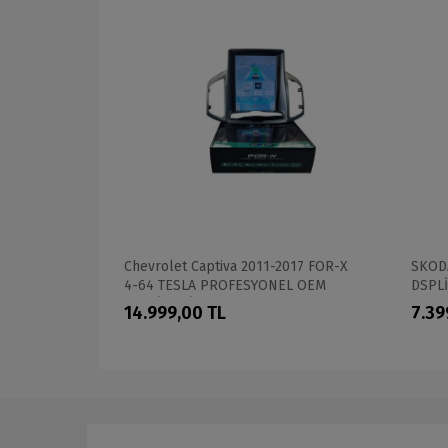
11 CADENCE
Chevrolet Captiva 2011-2017 FOR-X
SKODA
EL 360 CAM
4-64 TESLA PROFESYONEL OEM
DSPL
İA
MULTİMEDİA
14.999,00 TL
7.39