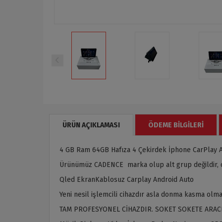
ÜRÜN AÇIKLAMASI
ÖDEME BILGILERI
4 GB Ram 64GB Hafıza 4 Çekirdek İphone CarPlay 
Ürünümüz CADENCE marka olup alt grup değildir, or
Qled EkranKablosuz Carplay Android Auto
Yeni nesil işlemcili cihazdır asla donma kasma olma
TAM PROFESYONEL CİHAZDIR. SOKET SOKETE ARAC