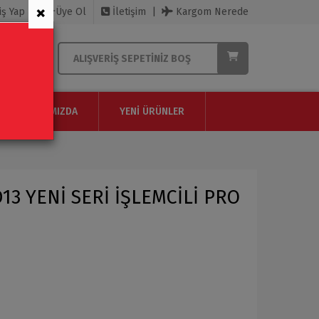
×
iş Yap
Üye Ol
İletişim
Kargom Nerede
ALIŞVERIŞ SEPETINIZ BOŞ
HAKKIMIZDA
YENI ÜRÜNLER
13 YENİ SERİ İŞLEMCİLİ PRO