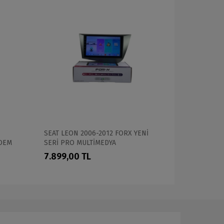
SEAT LEON 2006-2012 FORX YENİ
Mitsubishi
 OEM
SERİ PRO MULTİMEDYA
CADENCE D1
PRO OEM M
7.899,00 TL
7.399,00