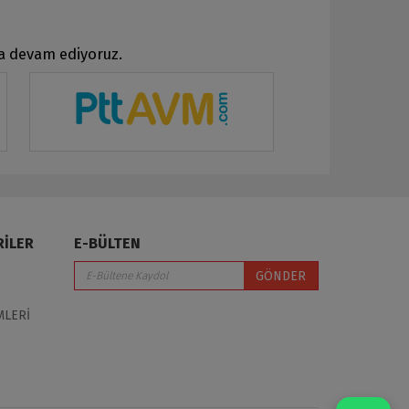
ya devam ediyoruz.
RİLER
E-BÜLTEN
GÖNDER
MLERİ