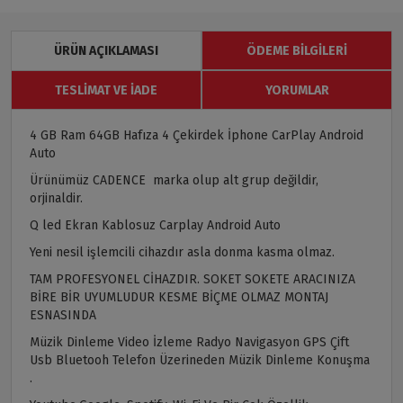
ÜRÜN AÇIKLAMASI
ÖDEME BILGILERI
TESLIMAT VE İADE
YORUMLAR
4 GB Ram 64GB Hafıza 4 Çekirdek İphone CarPlay Android
Auto
Ürünümüz CADENCE marka olup alt grup değildir,
orjinaldir.
Q led Ekran Kablosuz Carplay Android Auto
Yeni nesil işlemcili cihazdır asla donma kasma olmaz.
TAM PROFESYONEL CİHAZDIR. SOKET SOKETE ARACINIZA
BİRE BİR UYUMLUDUR KESME BİÇME OLMAZ MONTAJ
ESNASINDA
Müzik Dinleme Video İzleme Radyo Navigasyon GPS Çift
Usb Bluetooh Telefon Üzerineden Müzik Dinleme Konuşma
.