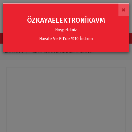
×
ÖZKAYAELEKTRONİKAVM
Hoşgeldiniz
Havale Ve Eft'de %10 İndirim
TÜM KATEGORİLER
ANA SAYFA
MULTIMEDYA & GÖRÜNTÜ SISTEMI