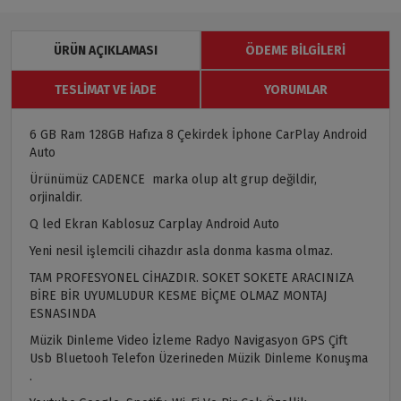
ÜRÜN AÇIKLAMASI
ÖDEME BILGILERI
TESLIMAT VE İADE
YORUMLAR
6 GB Ram 128GB Hafıza 8 Çekirdek İphone CarPlay Android
Auto
Ürünümüz CADENCE marka olup alt grup değildir,
orjinaldir.
Q led Ekran Kablosuz Carplay Android Auto
Yeni nesil işlemcili cihazdır asla donma kasma olmaz.
TAM PROFESYONEL CİHAZDIR. SOKET SOKETE ARACINIZA
BİRE BİR UYUMLUDUR KESME BİÇME OLMAZ MONTAJ
ESNASINDA
Müzik Dinleme Video İzleme Radyo Navigasyon GPS Çift
Usb Bluetooh Telefon Üzerineden Müzik Dinleme Konuşma
.