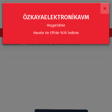
×
ÖZKAYAELEKTRONİKAVM
Hoşgeldiniz
Havale Ve Eft'de %10 İndirim
TÜM KATEGORİLER
ANA SAYFA
MULTIMEDYA & GÖRÜNTÜ SISTEMI