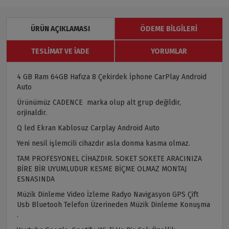
ÜRÜN AÇIKLAMASI
ÖDEME BILGILERI
TESLIMAT VE İADE
YORUMLAR
4 GB Ram 64GB Hafıza 8 Çekirdek İphone CarPlay Android
Auto
Ürünümüz CADENCE marka olup alt grup değildir,
orjinaldir.
Q led Ekran Kablosuz Carplay Android Auto
Yeni nesil işlemcili cihazdır asla donma kasma olmaz.
TAM PROFESYONEL CİHAZDIR. SOKET SOKETE ARACINIZA
BİRE BİR UYUMLUDUR KESME BİÇME OLMAZ MONTAJ
ESNASINDA
Müzik Dinleme Video İzleme Radyo Navigasyon GPS Çift
Usb Bluetooh Telefon Üzerineden Müzik Dinleme Konuşma
.