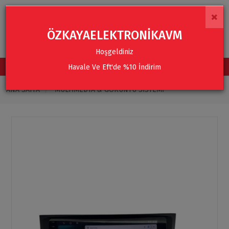
×
ÖZKAYAELEKTRONİKAVM
Hoşgeldiniz
Havale Ve Eft'de %10 İndirim
TÜM KATEGORİLER
ANA SAYFA
MULTIMEDYA & GÖRÜNTÜ SISTEMI