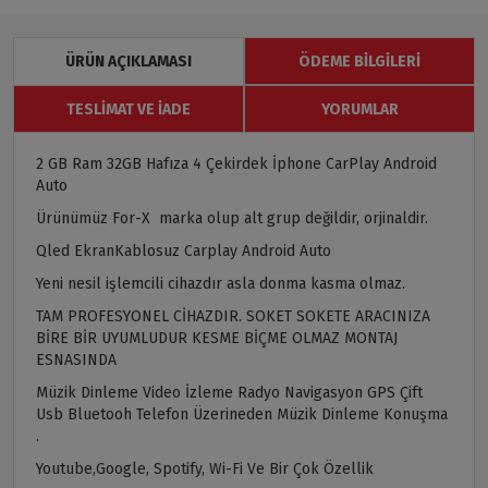
ÜRÜN AÇIKLAMASI
ÖDEME BILGILERI
TESLIMAT VE İADE
YORUMLAR
2 GB Ram 32GB Hafıza 4 Çekirdek İphone CarPlay Android
Auto
Ürünümüz For-X marka olup alt grup değildir, orjinaldir.
Qled EkranKablosuz Carplay Android Auto
Yeni nesil işlemcili cihazdır asla donma kasma olmaz.
TAM PROFESYONEL CİHAZDIR. SOKET SOKETE ARACINIZA
BİRE BİR UYUMLUDUR KESME BİÇME OLMAZ MONTAJ
ESNASINDA
Müzik Dinleme Video İzleme Radyo Navigasyon GPS Çift
Usb Bluetooh Telefon Üzerineden Müzik Dinleme Konuşma
.
Youtube,Google, Spotify, Wi-Fi Ve Bir Çok Özellik