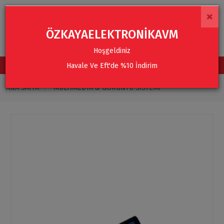
×
ÖZKAYAELEKTRONİKAVM
Hoşgeldiniz
Havale Ve Eft'de %10 İndirim
TÜM KATEGORİLER
ANA SAYFA
MULTIMEDYA & GÖRÜNTÜ SISTEMI