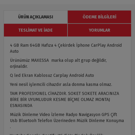
ÜRÜN AÇIKLAMASI
ÖDEME BILGILERI
TESLIMAT VE İADE
YORUMLAR
4 GB Ram 64GB Hafıza 4 Çekirdek İphone CarPlay Android
Auto
Ürünümüz MAXESSA marka olup alt grup değildir,
orjinaldir.
Q led Ekran Kablosuz Carplay Android Auto
Yeni nesil işlemcili cihazdır asla donma kasma olmaz.
TAM PROFESYONEL CİHAZDIR. SOKET SOKETE ARACINIZA
BİRE BİR UYUMLUDUR KESME BİÇME OLMAZ MONTAJ
ESNASINDA
Müzik Dinleme Video İzleme Radyo Navigasyon GPS Çift
Usb Bluetooh Telefon Üzerineden Müzik Dinleme Konuşma
.