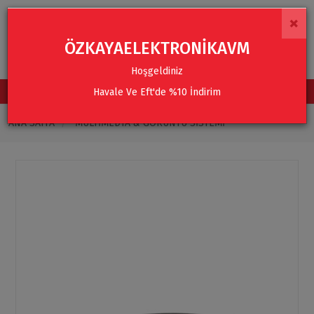
×
ÖZKAYAELEKTRONİKAVM
Hoşgeldiniz
Havale Ve Eft'de %10 İndirim
TÜM KATEGORİLER
ANA SAYFA
MULTIMEDYA & GÖRÜNTÜ SISTEMI