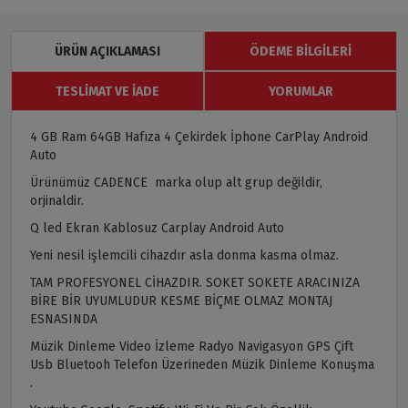
ÜRÜN AÇIKLAMASI
ÖDEME BILGILERI
TESLIMAT VE İADE
YORUMLAR
4 GB Ram 64GB Hafıza 4 Çekirdek İphone CarPlay Android
Auto
Ürünümüz CADENCE marka olup alt grup değildir,
orjinaldir.
Q led Ekran Kablosuz Carplay Android Auto
Yeni nesil işlemcili cihazdır asla donma kasma olmaz.
TAM PROFESYONEL CİHAZDIR. SOKET SOKETE ARACINIZA
BİRE BİR UYUMLUDUR KESME BİÇME OLMAZ MONTAJ
ESNASINDA
Müzik Dinleme Video İzleme Radyo Navigasyon GPS Çift
Usb Bluetooh Telefon Üzerineden Müzik Dinleme Konuşma
.