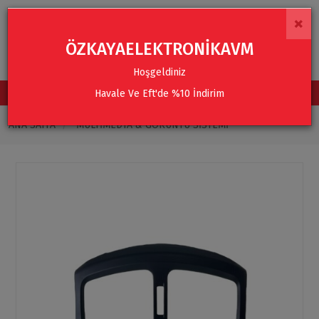
×
ÖZKAYAELEKTRONİKAVM
Hoşgeldiniz
Havale Ve Eft'de %10 İndirim
TÜM KATEGORİLER
ANA SAYFA
MULTIMEDYA & GÖRÜNTÜ SISTEMI