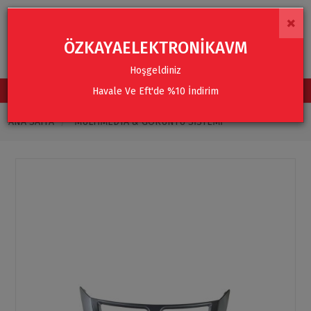
×
ÖZKAYAELEKTRONİKAVM
Hoşgeldiniz
Havale Ve Eft'de %10 İndirim
TÜM KATEGORİLER
ANA SAYFA
MULTIMEDYA & GÖRÜNTÜ SISTEMI