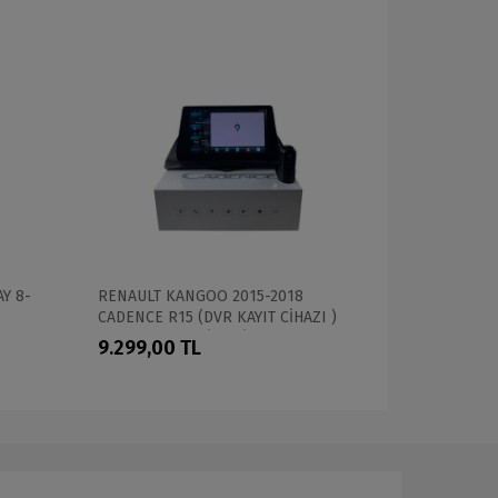
AY 8-
RENAULT KANGOO 2015-2018
Suzuki Gran
CADENCE R15 (DVR KAYIT CİHAZI )
BLUEWAY 8
PRO OEM MULTİMEDİA
OEM MULTİ
9.299,00 TL
17.999,0