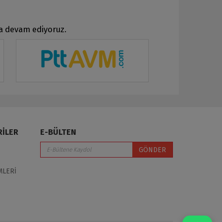
ya devam ediyoruz.
RİLER
E-BÜLTEN
GÖNDER
MLERİ