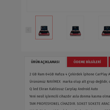
ÜRÜN AÇIKLAMASI
ÖDEME BILGILERI
2 GB Ram 64GB Hafıza 4 Çekirdek İphone CarPlay A
Ürünümüz NAVİMEX marka olup alt grup değildir, or
Q led Ekran Kablosuz Carplay Android Auto
Yeni nesil işlemcili cihazdır asla donma kasma olma
TAM PROFESYONEL CİHAZDIR. SOKET SOKETE ARAC