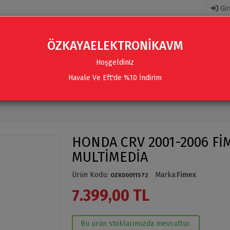
Gir
ÖZKAYAELEKTRONİKAVM
Hoşgeldiniz
Havale Ve Eft'de %10 İndirim
R
AKSESUARLAR
SES SISTEMLERI & AKSESUARLAR
HONDA CRV 2001-2006 Fİ
MULTİMEDİA
Ürün Kodu
:
Marka
:
Fimex
OZK00011572
7.399,00 TL
Bu ürün stoklarımızda mevcuttur.