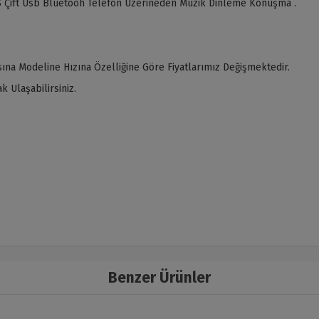
 Çift Usb Bluetooh Telefon Üzerineden Müzik Dinleme Konuşma .
ına Modeline Hızına Özelliğine Göre Fiyatlarımız Değişmektedir.
 Ulaşabilirsiniz.
Benzer Ürünler