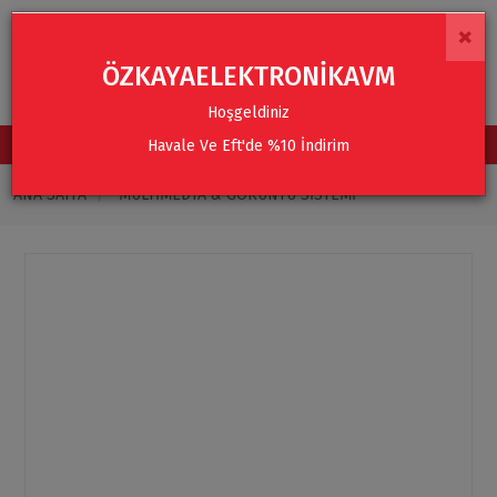
×
ÖZKAYAELEKTRONİKAVM
Hoşgeldiniz
Havale Ve Eft'de %10 İndirim
TÜM KATEGORİLER
ANA SAYFA
MULTIMEDYA & GÖRÜNTÜ SISTEMI