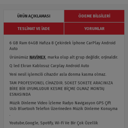
ÜRÜN AÇIKLAMASI
ÖDEME BILGILERI
TESLIMAT VE İADE
YORUMLAR
6 GB Ram 64GB Hafıza 8 Çekirdek İphone CarPlay Android
Auto
Ürünümüz
NAVİMEX
marka olup alt grup değildir, orjinaldir.
Q led Ekran Kablosuz Carplay Android Auto
Yeni nesil işlemcili cihazdır asla donma kasma olmaz.
TAM PROFESYONEL CİHAZDIR. SOKET SOKETE ARACINIZA
BİRE BİR UYUMLUDUR KESME BİÇME OLMAZ MONTAJ
ESNASINDA
Müzik Dinleme Video İzleme Radyo Navigasyon GPS Çift
Usb Bluetooh Telefon Üzerineden Müzik Dinleme Konuşma
.
Youtube,Google, Spotify, Wi-Fi Ve Bir Çok Özellik