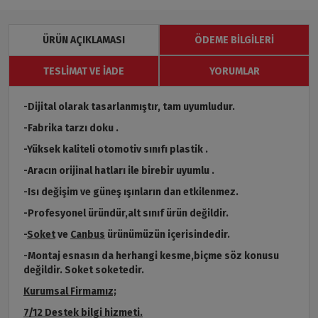
ÜRÜN AÇIKLAMASI
ÖDEME BILGILERI
TESLIMAT VE İADE
YORUMLAR
-Dijital olarak tasarlanmıştır, tam uyumludur.
-Fabrika tarzı doku .
-Yüksek kaliteli otomotiv sınıfı plastik .
-Aracın orijinal hatları ile birebir uyumlu .
-Isı değişim ve güneş ışınların dan etkilenmez.
-Profesyonel üründür,alt sınıf ürün değildir.
-
Soket
ve
Canbus
ürünümüzün içerisindedir.
-Montaj esnasın da herhangi kesme,biçme söz konusu
değildir. Soket soketedir.
Kurumsal Firmamız;
7/12 Destek bilgi hizmeti.