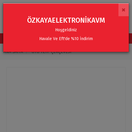
×
ÖZKAYAELEKTRONİKAVM
Hoşgeldiniz
Havale Ve Eft'de %10 İndirim
TÜM KATEGORİLER
ANA SAYFA
OTO TEYP ÇERÇEVESI