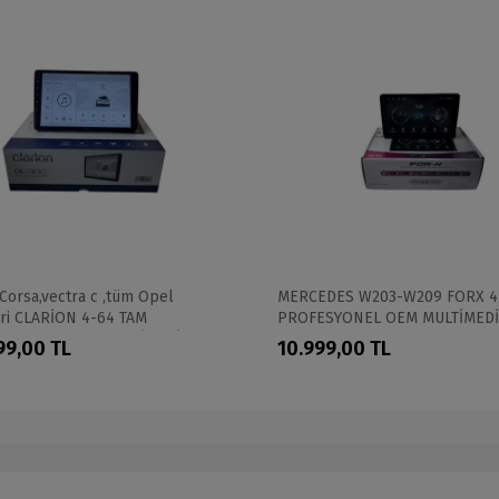
Corsa,vectra c ,tüm Opel
MERCEDES W203-W209 FORX 4
eri CLARİON 4-64 TAM
PROFESYONEL OEM MULTİMED
ESYONEL OEM MULTİMEDİA
99,00 TL
10.999,00 TL