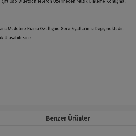
 Çift Usb Bluetooh Telefon Üzerineden Müzik Dinleme Konuşma .
ına Modeline Hızına Özelliğine Göre Fiyatlarımız Değişmektedir.
 Ulaşabilirsiniz.
Benzer Ürünler