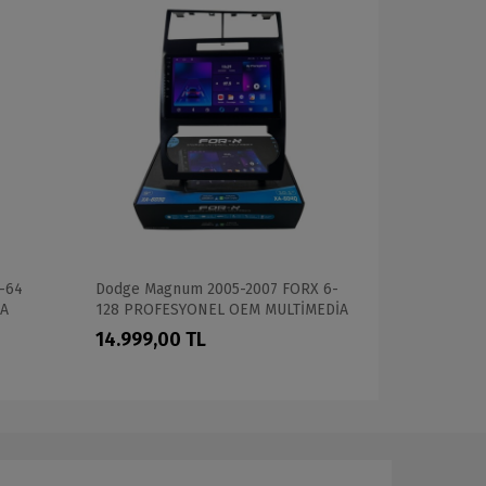
-64
Dodge Magnum 2005-2007 FORX 6-
Fiat Doblo
İA
128 PROFESYONEL OEM MULTİMEDİA
TAM PROFE
14.999,00 TL
17.999,0