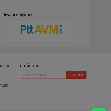
ya devam ediyoruz.
RİLER
E-BÜLTEN
GÖNDER
MLERİ