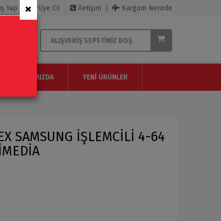
×
iş Yap
Üye Ol
İletişim
Kargom Nerede
ALIŞVERIŞ SEPETINIZ BOŞ
HAKKIMIZDA
YENI ÜRÜNLER
EX SAMSUNG İŞLEMCİLİ 4-64
İMEDİA