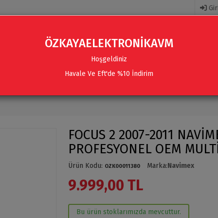
Gir
ÖZKAYAELEKTRONİKAVM
Hoşgeldiniz
Havale Ve Eft'de %10 İndirim
R
AKSESUARLAR
SES SISTEMLERI & AKSESUARLAR
FOCUS 2 2007-2011 NAVİM
PROFESYONEL OEM MULT
Ürün Kodu
:
Marka
:
Navimex
OZK00011380
9.999,00 TL
Bu ürün stoklarımızda mevcuttur.