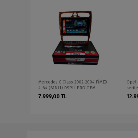
EM
Mercedes C Class 2002-2004 FİMEX
Opel 
4-64 (FANLI) DSPLİ PRO OEM
seril
MULTİMEDİA
PROF
7.999,00 TL
12.9