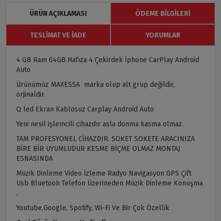
ÜRÜN AÇIKLAMASI
ÖDEME BILGILERI
TESLIMAT VE İADE
YORUMLAR
4 GB Ram 64GB Hafıza 4 Çekirdek İphone CarPlay Android
Auto
Ürünümüz MAXESSA marka olup alt grup değildir,
orjinaldir.
Q led Ekran Kablosuz Carplay Android Auto
Yeni nesil işlemcili cihazdır asla donma kasma olmaz.
TAM PROFESYONEL CİHAZDIR. SOKET SOKETE ARACINIZA
BİRE BİR UYUMLUDUR KESME BİÇME OLMAZ MONTAJ
ESNASINDA
Müzik Dinleme Video İzleme Radyo Navigasyon GPS Çift
Usb Bluetooh Telefon Üzerineden Müzik Dinleme Konuşma
.
Youtube,Google, Spotify, Wi-Fi Ve Bir Çok Özellik