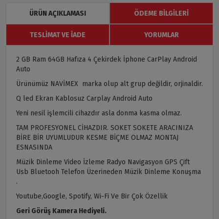
ÜRÜN AÇIKLAMASI
ÖDEME BILGILERI
TESLIMAT VE İADE
YORUMLAR
2 GB Ram 64GB Hafıza 4 Çekirdek İphone CarPlay Android
Auto
Ürünümüz NAVİMEX marka olup alt grup değildir, orjinaldir.
Q led Ekran Kablosuz Carplay Android Auto
Yeni nesil işlemcili cihazdır asla donma kasma olmaz.
TAM PROFESYONEL CİHAZDIR. SOKET SOKETE ARACINIZA
BİRE BİR UYUMLUDUR KESME BİÇME OLMAZ MONTAJ
ESNASINDA
Müzik Dinleme Video İzleme Radyo Navigasyon GPS Çift
Usb Bluetooh Telefon Üzerineden Müzik Dinleme Konuşma
.
Youtube,Google, Spotify, Wi-Fi Ve Bir Çok Özellik
Geri Görüş Kamera Hediyeli.