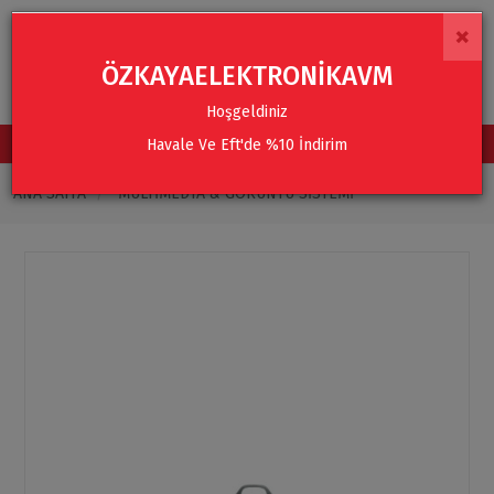
×
ÖZKAYAELEKTRONİKAVM
Hoşgeldiniz
Havale Ve Eft'de %10 İndirim
TÜM KATEGORİLER
ANA SAYFA
MULTIMEDYA & GÖRÜNTÜ SISTEMI