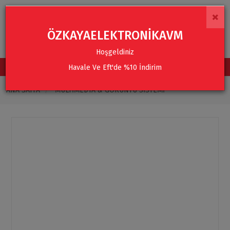
×
ÖZKAYAELEKTRONİKAVM
Hoşgeldiniz
Havale Ve Eft'de %10 İndirim
TÜM KATEGORİLER
ANA SAYFA
MULTIMEDYA & GÖRÜNTÜ SISTEMI