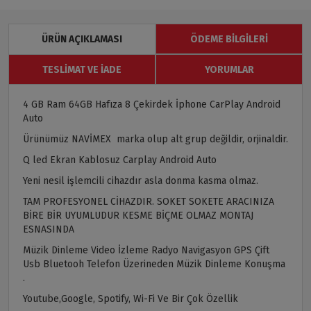
ÜRÜN AÇIKLAMASI
ÖDEME BILGILERI
TESLIMAT VE İADE
YORUMLAR
4 GB Ram 64GB Hafıza 8 Çekirdek İphone CarPlay Android
Auto
Ürünümüz NAVİMEX marka olup alt grup değildir, orjinaldir.
Q led Ekran Kablosuz Carplay Android Auto
Yeni nesil işlemcili cihazdır asla donma kasma olmaz.
TAM PROFESYONEL CİHAZDIR. SOKET SOKETE ARACINIZA
BİRE BİR UYUMLUDUR KESME BİÇME OLMAZ MONTAJ
ESNASINDA
Müzik Dinleme Video İzleme Radyo Navigasyon GPS Çift
Usb Bluetooh Telefon Üzerineden Müzik Dinleme Konuşma
.
Youtube,Google, Spotify, Wi-Fi Ve Bir Çok Özellik