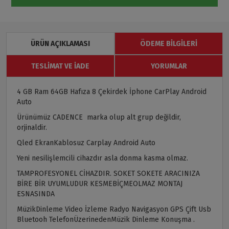
ÜRÜN AÇIKLAMASI
ÖDEME BILGILERI
TESLIMAT VE İADE
YORUMLAR
4 GB Ram 64GB Hafıza 8 Çekirdek İphone CarPlay Android
Auto
Ürünümüz CADENCE marka olup alt grup değildir,
orjinaldir.
Qled EkranKablosuz Carplay Android Auto
Yeni nesilişlemcili cihazdır asla donma kasma olmaz.
TAMPROFESYONEL CİHAZDIR. SOKET SOKETE ARACINIZA
BİRE BİR UYUMLUDUR KESMEBİÇMEOLMAZ MONTAJ
ESNASINDA
MüzikDinleme Video İzleme Radyo Navigasyon GPS Çift Usb
Bluetooh TelefonÜzerinedenMüzik Dinleme Konuşma .