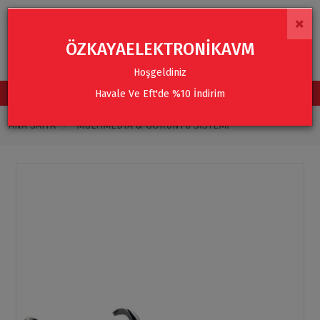
×
ÖZKAYAELEKTRONİKAVM
Hoşgeldiniz
Havale Ve Eft'de %10 İndirim
TÜM KATEGORİLER
ANA SAYFA
MULTIMEDYA & GÖRÜNTÜ SISTEMI