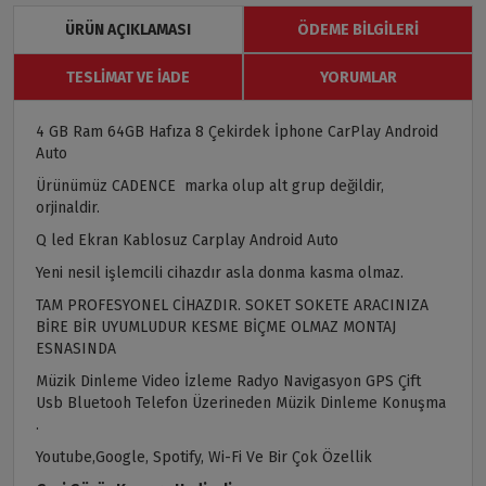
ÜRÜN AÇIKLAMASI
ÖDEME BILGILERI
TESLIMAT VE İADE
YORUMLAR
4 GB Ram 64GB Hafıza 8 Çekirdek İphone CarPlay Android
Auto
Ürünümüz CADENCE marka olup alt grup değildir,
orjinaldir.
Q led Ekran Kablosuz Carplay Android Auto
Yeni nesil işlemcili cihazdır asla donma kasma olmaz.
TAM PROFESYONEL CİHAZDIR. SOKET SOKETE ARACINIZA
BİRE BİR UYUMLUDUR KESME BİÇME OLMAZ MONTAJ
ESNASINDA
Müzik Dinleme Video İzleme Radyo Navigasyon GPS Çift
Usb Bluetooh Telefon Üzerineden Müzik Dinleme Konuşma
.
Youtube,Google, Spotify, Wi-Fi Ve Bir Çok Özellik