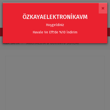
×
ÖZKAYAELEKTRONİKAVM
Hoşgeldiniz
Havale Ve Eft'de %10 İndirim
TÜM KATEGORİLER
ANA SAYFA
MULTIMEDYA & GÖRÜNTÜ SISTEMI