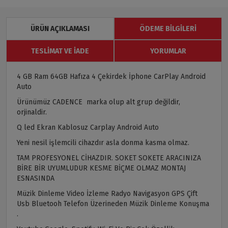
ÜRÜN AÇIKLAMASI
ÖDEME BILGILERI
TESLIMAT VE İADE
YORUMLAR
4 GB Ram 64GB Hafıza 4 Çekirdek İphone CarPlay Android
Auto
Ürünümüz CADENCE marka olup alt grup değildir,
orjinaldir.
Q led Ekran Kablosuz Carplay Android Auto
Yeni nesil işlemcili cihazdır asla donma kasma olmaz.
TAM PROFESYONEL CİHAZDIR. SOKET SOKETE ARACINIZA
BİRE BİR UYUMLUDUR KESME BİÇME OLMAZ MONTAJ
ESNASINDA
Müzik Dinleme Video İzleme Radyo Navigasyon GPS Çift
Usb Bluetooh Telefon Üzerineden Müzik Dinleme Konuşma
.