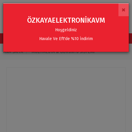
×
ÖZKAYAELEKTRONİKAVM
Hoşgeldiniz
Havale Ve Eft'de %10 İndirim
TÜM KATEGORİLER
ANA SAYFA
MULTIMEDYA & GÖRÜNTÜ SISTEMI